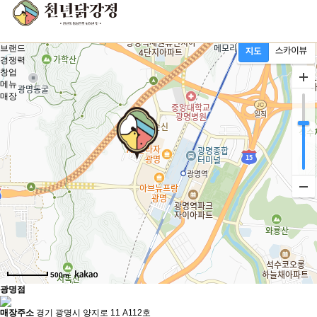
광명점
지도보기
파노라마보기
브랜드
경쟁력
창업
메뉴
매장
500m
광명점
매장주소
경기 광명시 양지로 11 A112호