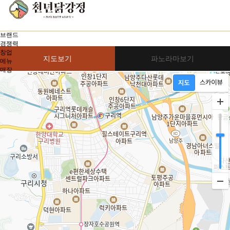
구리점
브랜드
경쟁력
창업
지도보기
파노라마보기
메뉴
매장