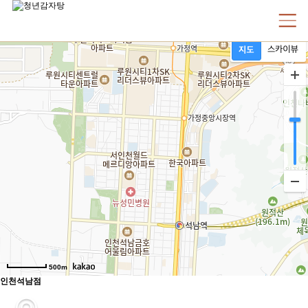
인천석남점
지도보기
파노라마보기
500m
인천석남점