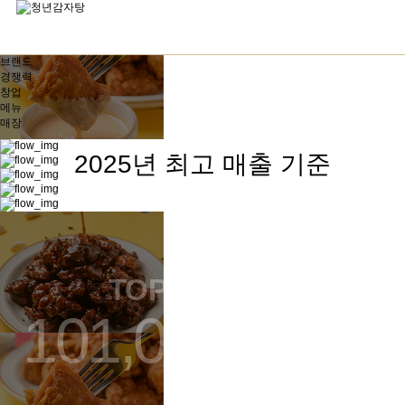
브랜드
경쟁력
창업
메뉴
매장
2025년 최고 매출 기준
전국 매출 TOP 5
TOP 1
수원 인계점
101,066,400
원